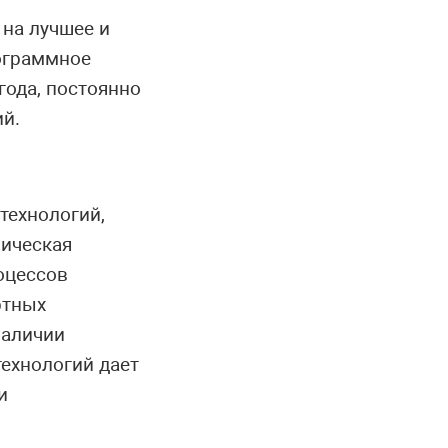
на лучшее и
ограммное
года, постоянно
ий.
технологий,
ническая
оцессов
ртных
наличии
технологий дает
и