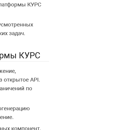
платформы КУРС
дусмотренных
их задач.
ормы КУРС
жение,
 открытое API.
раничений по
догенерацию
ение.
сных компонент.