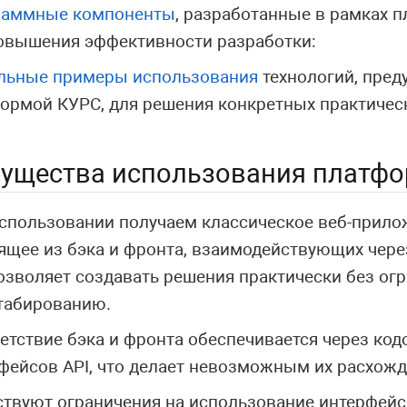
раммные компоненты
, разработанные в рамках 
овышения эффективности разработки:
льные примеры использования
технологий, пре
ормой КУРС, для решения конкретных практическ
ущества использования платф
спользовании получаем классическое веб-прило
ящее из бэка и фронта, взаимодействующих через
озволяет создавать решения практически без ог
табированию.
етствие бэка и фронта обеспечивается через ко
фейсов API, что делает невозможным их расхожд
ствуют ограничения на использование интерфей