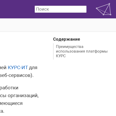
Содержание
Преимущества
использования платформы
КУРС
ией
КУРС-ИТ
для
веб-сервисов).
работки
сы организаций,
имеющиеся
а.