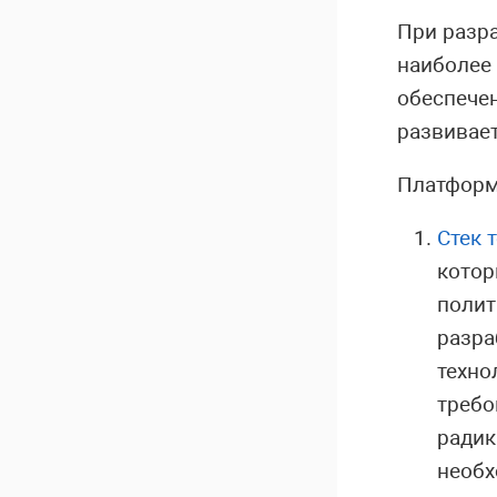
При разр
наиболее
обеспечен
развивает
Платформ
Стек 
котор
полит
разра
техно
требо
радик
необх