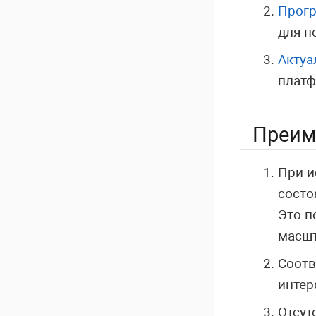
Прог
для п
Актуа
платф
Преим
При и
состо
Это п
масш
Соотв
интер
Отсут